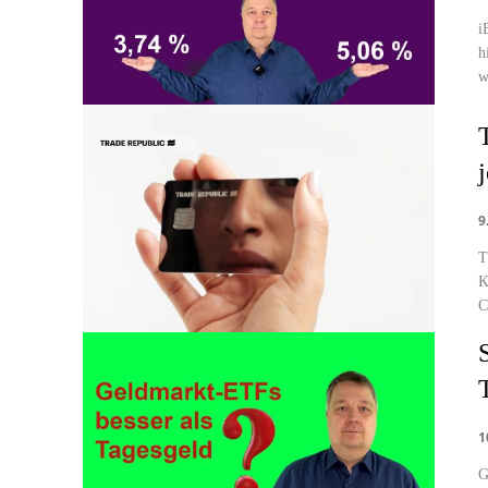
i
h
w
j
9
T
K
C
1
G