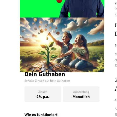
g
G
k
1
V
a
E
4
S
B