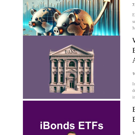
7
E
s
M
1
I
d
in
1