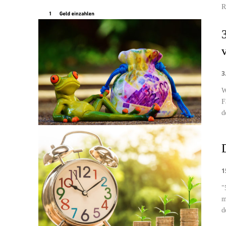
R
3
W
F
d
1
"
m
d