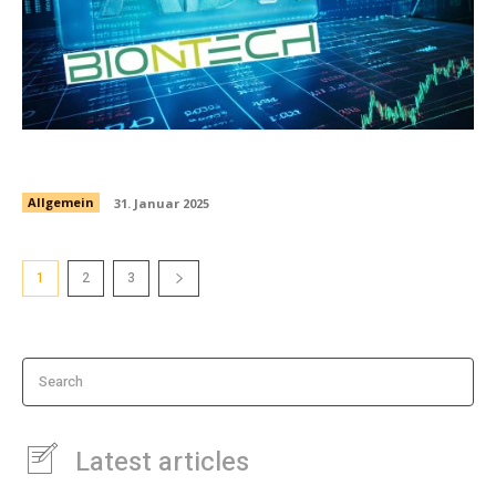
BioNTech Umtauschangebot – was tun?
Allgemein
31. Januar 2025
1
2
3
Search
Latest articles