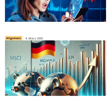
Spread: Trade Republic schockt Anleger
Allgemein
8. März 2025
Sparplan-Vergleich: MSCI World versus
DAX