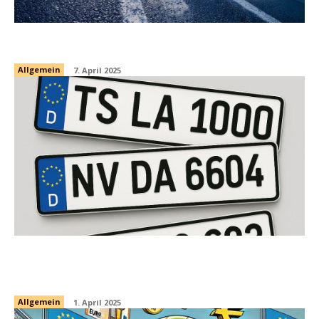
ETFs aus der Spur
Allgemein
7. April 2025
Börsenticker als Kfz-Kennzeichen – nur
heute
Allgemein
1. April 2025