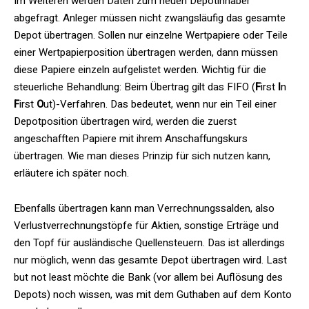
Im Weiteren werden Daten zum neuen Depotinhaber
abgefragt. Anleger müssen nicht zwangsläufig das gesamte
Depot übertragen. Sollen nur einzelne Wertpapiere oder Teile
einer Wertpapierposition übertragen werden, dann müssen
diese Papiere einzeln aufgelistet werden. Wichtig für die
steuerliche Behandlung: Beim Übertrag gilt das FIFO (
F
irst
I
n
F
irst
O
ut)-Verfahren. Das bedeutet, wenn nur ein Teil einer
Depotposition übertragen wird, werden die zuerst
angeschafften Papiere mit ihrem Anschaffungskurs
übertragen. Wie man dieses Prinzip für sich nutzen kann,
erläutere ich später noch.
Ebenfalls übertragen kann man Verrechnungssalden, also
Verlustverrechnungstöpfe für Aktien, sonstige Erträge und
den Topf für ausländische Quellensteuern. Das ist allerdings
nur möglich, wenn das gesamte Depot übertragen wird. Last
but not least möchte die Bank (vor allem bei Auflösung des
Depots) noch wissen, was mit dem Guthaben auf dem Konto