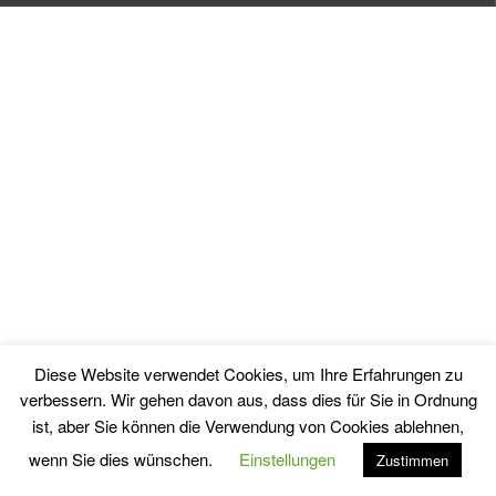
Diese Website verwendet Cookies, um Ihre Erfahrungen zu
verbessern. Wir gehen davon aus, dass dies für Sie in Ordnung
ist, aber Sie können die Verwendung von Cookies ablehnen,
© Copyright - Finanzgeschichten.com / Matthias Schmitt - ISSN 3054-
wenn Sie dies wünschen.
Einstellungen
Zustimmen
5196