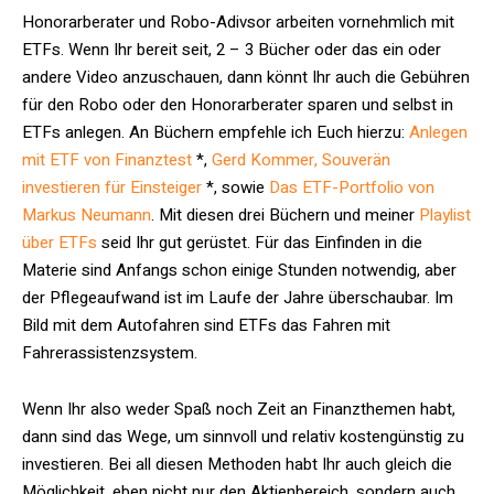
Honorarberater und Robo-Adivsor arbeiten vornehmlich mit
ETFs. Wenn Ihr bereit seit, 2 – 3 Bücher oder das ein oder
andere Video anzuschauen, dann könnt Ihr auch die Gebühren
für den Robo oder den Honorarberater sparen und selbst in
ETFs anlegen. An Büchern empfehle ich Euch hierzu:
Anlegen
mit ETF von Finanztest
*,
Gerd Kommer, Souverän
investieren für Einsteiger
*, sowie
Das ETF-Portfolio von
Markus Neumann
. Mit diesen drei Büchern und meiner
Playlist
über ETFs
seid Ihr gut gerüstet. Für das Einfinden in die
Materie sind Anfangs schon einige Stunden notwendig, aber
der Pflegeaufwand ist im Laufe der Jahre überschaubar. Im
Bild mit dem Autofahren sind ETFs das Fahren mit
Fahrerassistenzsystem.
Wenn Ihr also weder Spaß noch Zeit an Finanzthemen habt,
dann sind das Wege, um sinnvoll und relativ kostengünstig zu
investieren. Bei all diesen Methoden habt Ihr auch gleich die
Möglichkeit, eben nicht nur den Aktienbereich, sondern auch