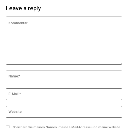
Leave a reply
Kommentar:
Na
E-
Mai
Web
Speichern Sie meinen Namen, meine E-Mail-Adresse und meine Website