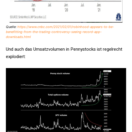
Quelle:
https://www.cnbc.com/2021/02/01/robinhood-appears-to-be-
benefitting-from-the-trading-controversy-seeing-record-app-
downloads.html
Und auch das Umsatzvolumen in Pennystocks ist regelrecht
explodiert: