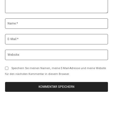
Kommentar:
Na
E-
Mai
Web
Speichern Sie meinen Namen, meine E-Mail-Adresse und meine Website
für den nächsten Kommentar in diesem Browser.