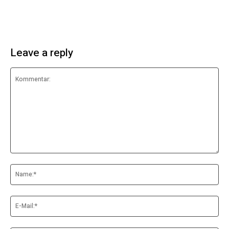
Leave a reply
Kommentar:
Na
E-
Mai