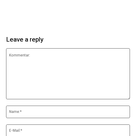
Leave a reply
Kommentar:
Na
E-
Mai