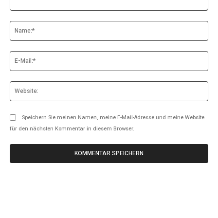
Kommentar:
Na
E-
Mai
Web
Speichern Sie meinen Namen, meine E-Mail-Adresse und meine Website
für den nächsten Kommentar in diesem Browser.