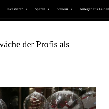
Investieren
Sparen
Steuern
Anleger aus Leiden
che der Profis als