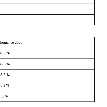
formance 2020
37,8 %
38,3 %
35,5 %
10,3 %
1,3 %