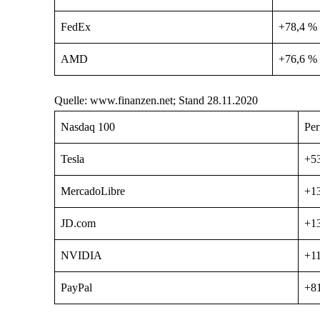
FedEx
+78,4 %
AMD
+76,6 %
Quelle: www.finanzen.net; Stand 28.11.2020
Nasdaq 100
Per
Tesla
+5
MercadoLibre
+1
JD.com
+1
NVIDIA
+1
PayPal
+8