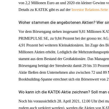
von 2,2 Millionen Euro an und 2020 ein kleiner Gewinn v
Details zu KATEK gibt es auf der
Investor Relations-Seite
Woher stammen die angebotenen Aktien? Wer sind
Vor dem Börsengang stehen insgesamt 9,81 Millionen KATE
PRIMEPULSE SE, zu 9,84 Prozent bei der grosso tec AG
4,91 Prozent bei weiteren Kleinaktionären. Im Zuge des B
Millionen Aktien erhöht. Lediglich die Mehrzuteilungsop
stammt aus dem Bestand der Großaktionäre. Das Managem
Börsengang beträgt der Streubesitz damit 29 bis 33 Prozen
Aktie fließen dem Unternehmen also zwischen 72 und 89 Mi
Bookbuilding-Spanne errechnet sich ein Börsenwert von 2
Wo kann ich die KATEK-Aktie zeichnen? Soll man 
Noch bis voraussichtlich 28. April 2021, 12.00 Uhr (bei m
zudem auch verkürzt werden), werden die Aktien von 