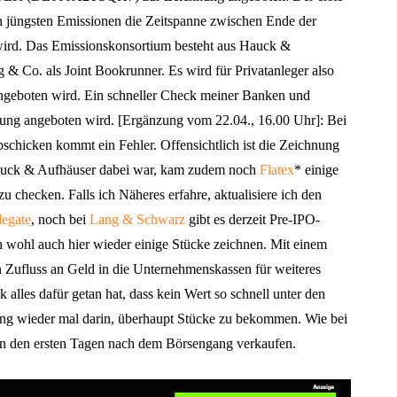
 den jüngsten Emissionen die Zeitspanne zwischen Ende der
wird. Das Emissionskonsortium besteht aus Hauck &
& Co. als Joint Bookrunner. Es wird für Privatanleger also
ngeboten wird. Ein schneller Check meiner Banken und
ung angeboten wird. [Ergänzung vom 22.04., 16.00 Uhr]: Bei
chicken kommt ein Fehler. Offensichtlich ist die Zeichnung
Hauck & Aufhäuser dabei war, kam zudem noch
Flatex
* einige
 zu checken. Falls ich Näheres erfahre, aktualisiere ich den
degate
, noch bei
Lang & Schwarz
gibt es derzeit Pre-IPO-
 wohl auch hier wieder einige Stücke zeichnen. Mit einem
 Zufluss an Geld in die Unternehmenskassen für weiteres
alles dafür getan hat, dass kein Wert so schnell unter den
erung wieder mal darin, überhaupt Stücke zu bekommen. Wie bei
in den ersten Tagen nach dem Börsengang verkaufen.