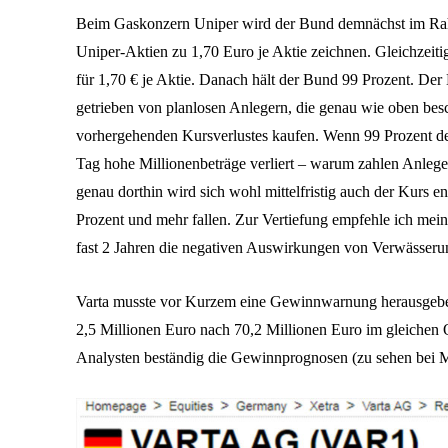
Beim Gaskonzern Uniper wird der Bund demnächst im Rahm
Uniper-Aktien zu 1,70 Euro je Aktie zeichnen. Gleichzeiti
für 1,70 € je Aktie. Danach hält der Bund 99 Prozent. Der 
getrieben von planlosen Anlegern, die genau wie oben bes
vorhergehenden Kursverlustes kaufen. Wenn 99 Prozent der
Tag hohe Millionenbeträge verliert – warum zahlen Anleger
genau dorthin wird sich wohl mittelfristig auch der Kurs e
Prozent und mehr fallen. Zur Vertiefung empfehle ich mein
fast 2 Jahren die negativen Auswirkungen von Verwässerun
Varta musste vor Kurzem eine Gewinnwarnung herausgebe
2,5 Millionen Euro nach 70,2 Millionen Euro im gleichen Qu
Analysten beständig die Gewinnprognosen (zu sehen bei Ma