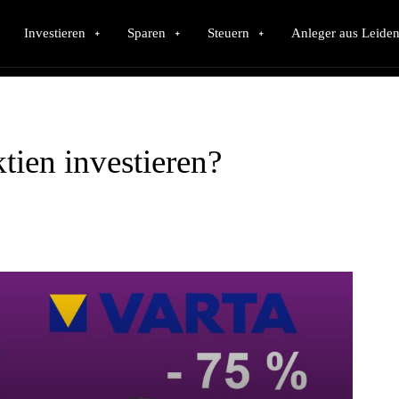
Investieren
Sparen
Steuern
Anleger aus Leiden
ktien investieren?