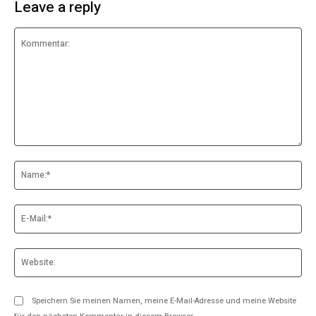
Leave a reply
Kommentar:
Na
E-
Mai
Web
Speichern Sie meinen Namen, meine E-Mail-Adresse und meine Website