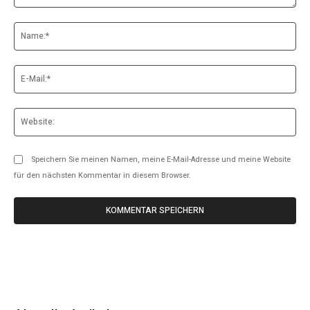
Kommentar:
Na
E-
Mai
Web
Speichern Sie meinen Namen, meine E-Mail-Adresse und meine Website
für den nächsten Kommentar in diesem Browser.