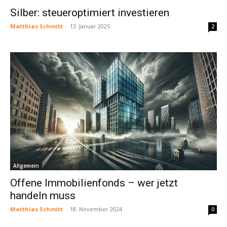
Silber: steueroptimiert investieren
Matthias Schmitt
-
13. Januar 2025
2
Allgemein
Offene Immobilienfonds – wer jetzt
handeln muss
Matthias Schmitt
-
18. November 2024
0