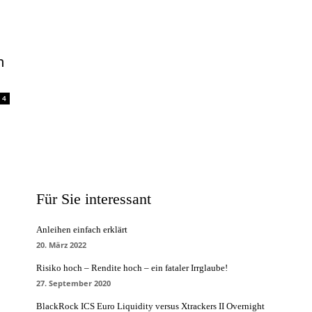
n
4
Für Sie interessant
Anleihen einfach erklärt
20. März 2022
Risiko hoch – Rendite hoch – ein fataler Irrglaube!
27. September 2020
BlackRock ICS Euro Liquidity versus Xtrackers II Overnight