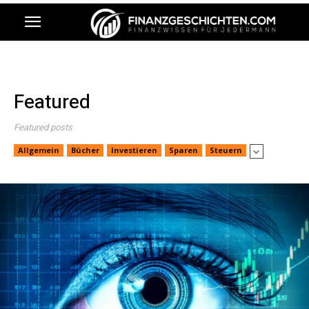
Featured
Featured posts
Allgemein
Bücher
Investieren
Sparen
Steuern