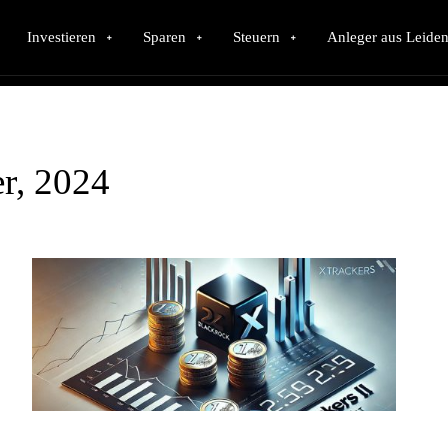
Investieren
Sparen
Steuern
Anleger aus Leiden
r, 2024
BlackRock ICS Euro Liquidity versus