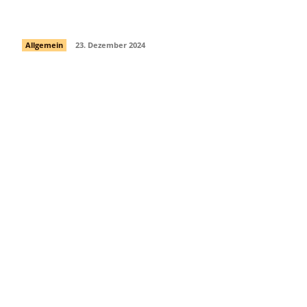
Xtrackers II Overnight
Allgemein
23. Dezember 2024