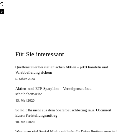
et
0
Für Sie interessant
Quellensteuer bei italienischen Aktien – jetzt handeln und
Vorabbefreiung sichern
6. März 2024
Aktien- und ETF-Sparpläne – Vermögensaufbau
scheibchenweise
13. Mai 2020
So holt Ihr mehr aus dem Sparerpauschbetrag raus. Optimiert
Euren Freistellungsauftrag!
10. Mai 2020
Warum zu viel Social Media schlecht für Deine Performance ist!