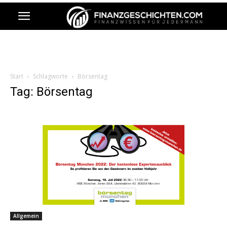
Start
Schlagworte
Börsentag
Tag: Börsentag
Allgemein