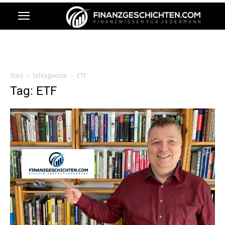
Start
Schlagworte
ETF
Tag: ETF