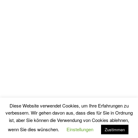
Diese Website verwendet Cookies, um Ihre Erfahrungen zu
verbessern. Wir gehen davon aus, dass dies für Sie in Ordnung
© Copyright - Finanzgeschichten.com / Matthias Schmitt - ISSN 3054-
ist, aber Sie können die Verwendung von Cookies ablehnen,
5196
wenn Sie dies wünschen.
Einstellungen
Zustimmen
Anleger aus Leidenschaft
Datenschutz
Impressum